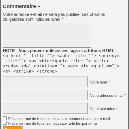
Commentaire ¬
Votre adresse e-mail ne sera pas publiée.
Les champs
obligatoires sont indiqués avec
*
NOTE - Vous pouvez utilisez ces tags et attributs HTML:
<a href="" title=""> <abbr title=""> <acronym
title=""> <b> <blockquote cite=""> <cite>
<code> <del datetime=""> <em> <i> <q cite="">
<s> <strike> <strong>
Votre nom *
Votre adresse email *
Votre site internet
Prévenez-moi de tous les nouveaux commentaires par e-mail.
Prévenez-moi de tous les nouveaux articles par e-mail.