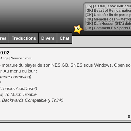
[GK] Beast of Reincarnation
[GK] Ubisoft : fin de parti
[GK] Mémoire cash - Metroid
[GK] Dan Houser (GTA) défe
[GK] Comment EA Sports FC
[GK] Crimson Moon : un Dark
[GK] Isle of Reveries : le j
ires
Traductions
Divers
Chat
[GK] Moonlighter 2 : The En
[GK] Capcom relance Monste
0.02
 Ange
| Source :
vorc
ème mouture du player de son NES,GB, SNES sous Windows. Open sour
[Mo5] Deux inédits du Virtu
r. Au menu du jour :
[GK] Le beat'em up The Walk
 more borrowing)
[GK] Endless Legend 2 : enf
P
(Thanks AcidDose!)
, To Much Trouble
[LS] [PS5] Le WebKit Userl
ce, Backwards Compatible (I Think)
[GK] Oubliez Crazy Taxi, S
0
[LS] [Switch] NSZ 5.0.0 es