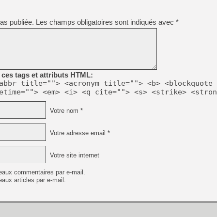
[GK] No More Room in Hell 2
[GK] Un chatbot Atelier Ryz
as publiée.
Les champs obligatoires sont indiqués avec
*
[GK] Mémoire cash - Splatte
[GK] Nvidia : le prix des 
[GK] Suikoden Star Leap : 
[Mo5] La mini borne d’arc
[GK] Atari renoue avec les 
ces tags et attributs HTML:
[GK] Le studio de FIFA Worl
abbr title=""> <acronym title=""> <b> <blockquote 
[GK] La PlayStation 1 en L
etime=""> <em> <i> <q cite=""> <s> <strike> <stron
[GK] Dawn of War 4 : les Né
[GK] CloverPit : l'héritier
Votre nom *
[GK] Stellar Blade : Blood R
[GK] Palworld Online est a
Votre adresse email *
[GK] Wuchang 2 : le souls-l
[GK] Minecraft et ses « Gra
Votre site internet
eaux commentaires par e-mail.
aux articles par e-mail.