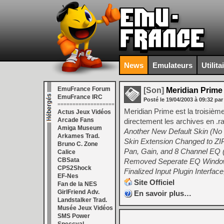
News
Emulateurs
Utilita
EmuFrance Forum
[Son]
Meridian Prime 
EmuFrance IRC
Posté le
19/04/2003
à
09:32
par
===================
Meridian Prime est la troisi
Actus Jeux Vidéos
Arcade Fans
directement les archives en .ra
Amiga Museum
Another New Default Skin (No
Arkames Trad.
Skin Extension Changed to ZI
Bruno C. Zone
Pan, Gain, and 8 Channel EQ 
Calice
CBSata
Removed Seperate EQ Window
CPS2Shock
Finalized Input Plugin Interfa
EF-Nes
Site Officiel
Fan de la NES
GirlFriend Adv.
En savoir plus…
Landstalker Trad.
Musée Jeux Vidéos
SMS Power