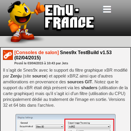
[Consoles de salon]
Snes9x TestBuild v1.53
(02/04/2015)
Posté le
03/04/2015
à
10:43
par Jets
Il s’agit de Snes9x avec le support du filtre graphique xBR modifié
par
Zenju
(site
source
) et appelé xBRZ ainsi que d’autres
améliorations en provenance des
sources GIT
. Notez que le
support du xBR était déjà présent via les
shaders
(utilisation de la
carte graphique) mais qu’il s’agit ici d’un filtre (utilisation du CPU)
principalement dédié au traitement de l’image en sortie. Versions
32 et 64 bits dans l’archive.