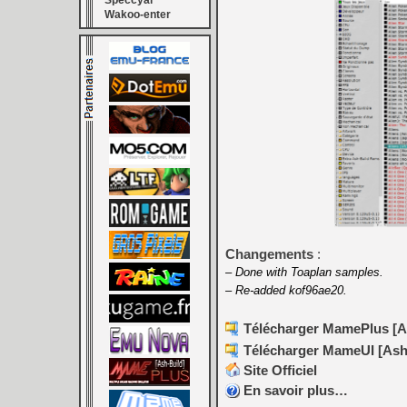
Speccyal
Wakoo-enter
Changements
:
– Done with Toaplan samples.
– Re-added kof96ae20.
Télécharger MamePlus [Ash
Télécharger MameUI [Ash-B
Site Officiel
En savoir plus…