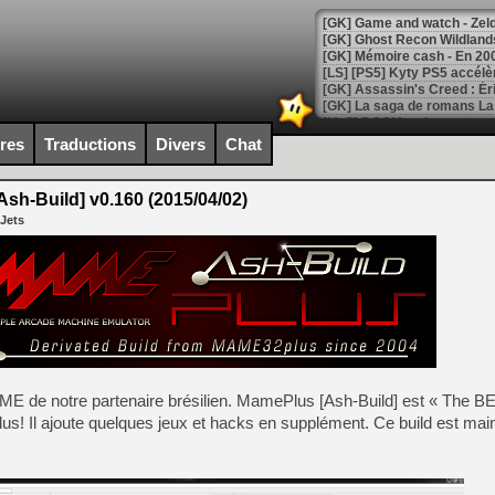
[Mo5] DOOM arrive en cart
[GK] Bethesda fête les 30 
ires
Traductions
Divers
Chat
[GK] Roblox : l'action en B
h-Build] v0.160 (2015/04/02)
[GK] Agenda - GeForce NOW
 Jets
[GK] Devolver Digital en a 
[LS] [PS5] ps5-y2jb-autolo
[GK] Pourquoi Marvel Tokon 
[GK] Test : Restory : Chill
[GK] GTA 6 : Rockstar Games
[GK] Hot Wheels Infinite Rus
[GK] Mémoire cash - Secret 
[GK] Résultats Nintendo : 
 MAME de notre partenaire brésilien. MamePlus [Ash-Build] est « The BE
s! Il ajoute quelques jeux et hacks en supplément. Ce build est mai
[GK] Déjà des dégraissage
[Mo5] Brickboy cherche à r
[GK] Minecraft et ses « Gra