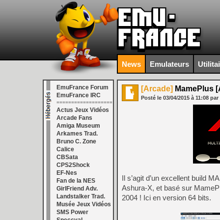
News
Emulateurs
Utilita
EmuFrance Forum
[Arcade]
MamePlus [As
EmuFrance IRC
Posté le
03/04/2015
à
11:08
par
===================
Actus Jeux Vidéos
Arcade Fans
Amiga Museum
Arkames Trad.
Bruno C. Zone
Calice
CBSata
CPS2Shock
EF-Nes
Il s’agit d’un excellent build
Fan de la NES
Ashura-X, et basé sur MamePlu
GirlFriend Adv.
Landstalker Trad.
2004 ! Ici en version 64 bits.
Musée Jeux Vidéos
SMS Power