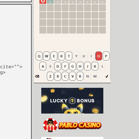
cite="">
g>