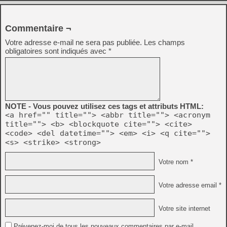
Commentaire ¬
Votre adresse e-mail ne sera pas publiée.
Les champs
obligatoires sont indiqués avec
*
NOTE - Vous pouvez utilisez ces tags et attributs HTML:
<a href="" title=""> <abbr title=""> <acronym
title=""> <b> <blockquote cite=""> <cite>
<code> <del datetime=""> <em> <i> <q cite="">
<s> <strike> <strong>
Votre nom *
Votre adresse email *
Votre site internet
Prévenez-moi de tous les nouveaux commentaires par e-mail.