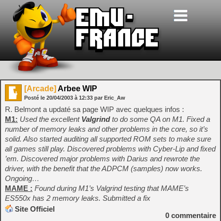
[Arcade]
Arbee WIP
Posté le
20/04/2003
à
12:33
par Eric_Aw
R. Belmont a updaté sa page WIP avec quelques infos :
M1:
Used the excellent
Valgrind
to do some QA on M1. Fixed a
number of memory leaks and other problems in the core, so it’s
solid. Also started auditing all supported ROM sets to make sure
all games still play. Discovered problems with Cyber-Lip and fixed
’em. Discovered major problems with Darius and rewrote the
driver, with the benefit that the ADPCM (samples) now works.
Ongoing…
MAME :
Found during M1’s Valgrind testing that MAME’s
ES550x has 2 memory leaks. Submitted a fix
Site Officiel
0
commentaire