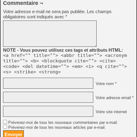
Commentaire ¬
Votre adresse e-mail ne sera pas publiée.
Les champs
obligatoires sont indiqués avec
*
NOTE - Vous pouvez utilisez ces tags et attributs HTML:
<a href="" title=""> <abbr title=""> <acronym
title=""> <b> <blockquote cite=""> <cite>
<code> <del datetime=""> <em> <i> <q cite="">
<s> <strike> <strong>
Votre nom *
Votre adresse email *
Votre site internet
Prévenez-moi de tous les nouveaux commentaires par e-mail.
Prévenez-moi de tous les nouveaux articles par e-mail.