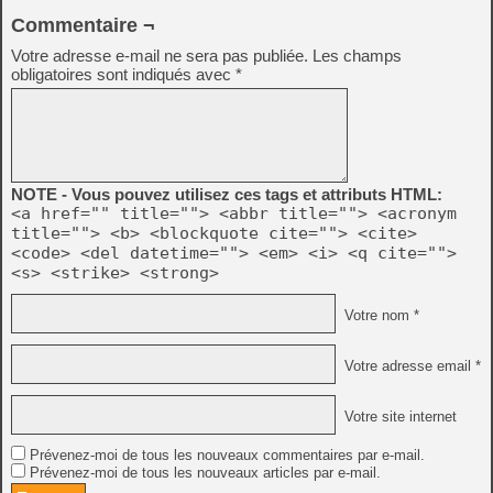
Commentaire ¬
Votre adresse e-mail ne sera pas publiée.
Les champs
obligatoires sont indiqués avec
*
NOTE - Vous pouvez utilisez ces tags et attributs HTML:
<a href="" title=""> <abbr title=""> <acronym
title=""> <b> <blockquote cite=""> <cite>
<code> <del datetime=""> <em> <i> <q cite="">
<s> <strike> <strong>
Votre nom *
Votre adresse email *
Votre site internet
Prévenez-moi de tous les nouveaux commentaires par e-mail.
Prévenez-moi de tous les nouveaux articles par e-mail.