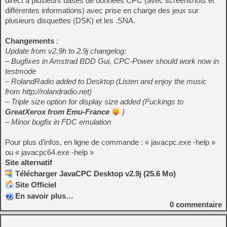
direct à plusieurs bases de données CPC (avec screenshots et
différentes informations) avec prise en charge des jeux sur
plusieurs disquettes (DSK) et les .SNA.
Changements
:
Update from v2.9h to 2.9j changelog:
– Bugfixes in Amstrad BDD Gui, CPC-Power should work now in
testmode
– RolandRadio added to Desktop (Listen and enjoy the music
from http://rolandradio.net)
– Triple size option for display size added (Fuckings to
GreatXerox from Emu-France
)
– Minor bugfix in FDC emulation
Pour plus d’infos, en ligne de commande : « javacpc.exe -help »
ou « javacpc64.exe -help »
Site alternatif
Télécharger JavaCPC Desktop v2.9j (25.6 Mo)
Site Officiel
En savoir plus…
0
commentaire