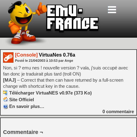
[Console]
VirtuaNes 0.76a
Posté le
21/04/2003
à
10:53
par Ange
Non, si ? emu nes ! nouvelle version ? vala, j’suis occupé avec
fan donc je traduirait plus tard (troll ON)
[MAJ]
– Correct that then can have returned by a full-screen
change with shortcut key in the cause.
Télécharger VirtuaNES v0.97e (373 Ko)
Site Officiel
En savoir plus…
0
commentaire
Commentaire ¬