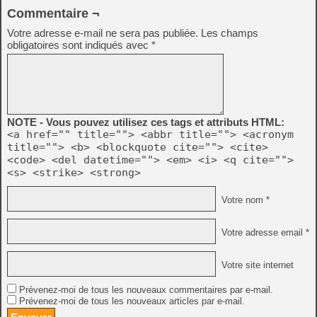
Commentaire ¬
Votre adresse e-mail ne sera pas publiée.
Les champs
obligatoires sont indiqués avec
*
NOTE - Vous pouvez utilisez ces tags et attributs HTML:
<a href="" title=""> <abbr title=""> <acronym
title=""> <b> <blockquote cite=""> <cite>
<code> <del datetime=""> <em> <i> <q cite="">
<s> <strike> <strong>
Votre nom *
Votre adresse email *
Votre site internet
Prévenez-moi de tous les nouveaux commentaires par e-mail.
Prévenez-moi de tous les nouveaux articles par e-mail.