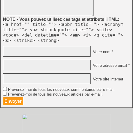
NOTE - Vous pouvez utilisez ces tags et attributs HTML:
<a href="" title=""> <abbr title=""> <acronym
title=""> <b> <blockquote cite=""> <cite>
<code> <del datetime=""> <em> <i> <q cite="">
<s> <strike> <strong>
Votre nom *
Votre adresse email *
Votre site internet
Prévenez-moi de tous les nouveaux commentaires par e-mail.
Prévenez-moi de tous les nouveaux articles par e-mail.