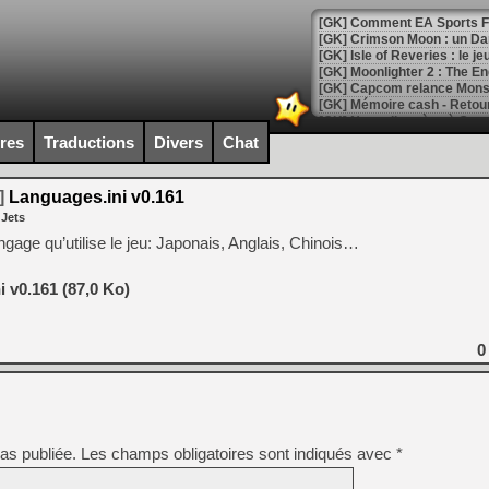
[GK] Comment EA Sports FC
[GK] Crimson Moon : un Dark
[GK] Isle of Reveries : le j
[GK] Moonlighter 2 : The En
[GK] Capcom relance Monste
ires
Traductions
Divers
Chat
[Mo5] Deux inédits du Virtu
[GK] Le beat'em up The Walk
]
Languages.ini v0.161
 Jets
[GK] Endless Legend 2 : enf
langage qu’utilise le jeu: Japonais, Anglais, Chinois…
[LS] [PS5] Le WebKit Userl
 v0.161 (87,0 Ko)
0
[GK] Oubliez Crazy Taxi, S
[LS] [Switch] NSZ 5.0.0 es
[GK] No More Room in Hell 2
[GK] Un chatbot Atelier Ryz
as publiée.
Les champs obligatoires sont indiqués avec
*
[GK] Mémoire cash - Splatte