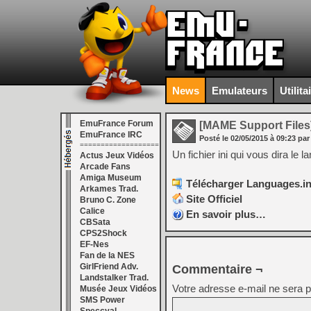
News
Emulateurs
Utilita
EmuFrance Forum
[MAME Support Files
EmuFrance IRC
Posté le
02/05/2015
à
09:23
par
===================
Un fichier ini qui vous dira le 
Actus Jeux Vidéos
Arcade Fans
Amiga Museum
Télécharger Languages.ini
Arkames Trad.
Site Officiel
Bruno C. Zone
Calice
En savoir plus…
CBSata
CPS2Shock
EF-Nes
Fan de la NES
GirlFriend Adv.
Commentaire ¬
Landstalker Trad.
Votre adresse e-mail ne sera p
Musée Jeux Vidéos
SMS Power