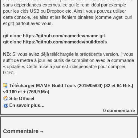
sans
dépendances externes
,
ce qui
le rend idéal par exemple
pour
les c
lés USB
ou
Dropbox etc
.
Ainsi, vous pouvez
utiliser
cette console,
les alias et les
fichiers binaires
(comme
wget
,
curl
et
git
)
partout avec vous
.
git clone
https://github.com/mamedev/mame.git
git clone
https://github.com/mamedev/buildtools
NB
: Si vous aviez déjà téléchargée la précédente version, il vous
suffit de mettre à jour les outils de compilation avec la commande
« update ». Cette mise à jour est indispensable pour compiler
0.161.
Télécharger MAME Build Tools (2015/05/04) [32 et 64 Bits]
v0.160 et + (769,9 Mo)
Site Officiel
En savoir plus…
0
commentaire
Commentaire ¬