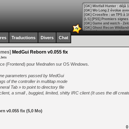
[GK] Mistfall Hunter : déjà 
[GK] Wo Long 2 évolue avec
[GK] Crossfire : un TPS à 100
[LS] [PS5] Premiers signes 
ires
Traductions
Divers
Chat
[Mo5] DOOM arrive en cart
temes]
MedGui Reborn v0.055 fix
[GK] Bethesda fête les 30 
 Jets
[GK] Roblox : l'action en B
ace (Frontend) pour Mednafen sur OS Windows.
[GK] Agenda - GeForce NOW
line parameters passed by MedGui
[GK] Devolver Digital en a 
s of the controller in multitap mode
eral Tab » to point to directory file
[LS] [PS5] ps5-y2jb-autolo
ent, a small , buggied, limited, shitty IRC client (It uses the dll crea
[GK] Pourquoi Marvel Tokon 
[GK] Test : Restory : Chill
[GK] GTA 6 : Rockstar Games
[GK] Hot Wheels Infinite Rus
n v0.055 fix (5,0 Mo)
[GK] Mémoire cash - Secret 
[GK] Résultats Nintendo : 
0
[GK] Déjà des dégraissage