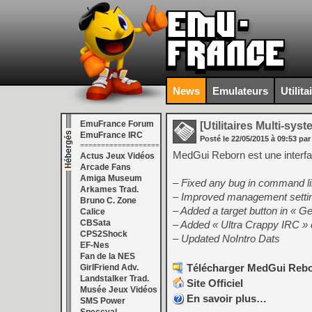
News
Emulateurs
Utilita
EmuFrance Forum
[Utilitaires Multi-sys
EmuFrance IRC
Posté le
22/05/2015
à
09:53
par
===================
MedGui Reborn est une interf
Actus Jeux Vidéos
Arcade Fans
Amiga Museum
– Fixed any bug in command 
Arkames Trad.
– Improved management setting
Bruno C. Zone
– Added a target button in « Gen
Calice
CBSata
– Added « Ultra Crappy IRC » cli
CPS2Shock
– Updated NoIntro Dats
EF-Nes
Fan de la NES
Télécharger MedGui Rebor
GirlFriend Adv.
Landstalker Trad.
Site Officiel
Musée Jeux Vidéos
En savoir plus…
SMS Power