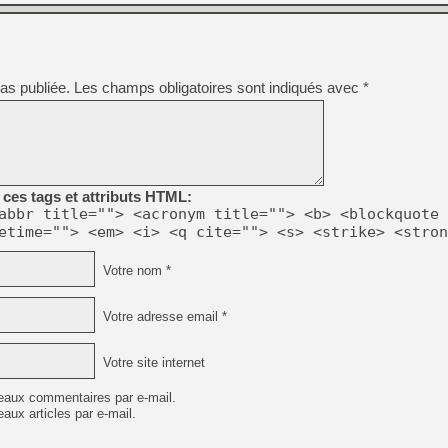
[Mo5] Brickboy cherche à r
[GK] Minecraft et ses « Gra
[GK] Beast of Reincarnation
[GK] Ubisoft : fin de parti
as publiée.
Les champs obligatoires sont indiqués avec
*
[GK] Mémoire cash - Metroid
[GK] Dan Houser (GTA) défe
[GK] Comment EA Sports FC
[GK] Crimson Moon : un Dark
[GK] Isle of Reveries : le j
[GK] Moonlighter 2 : The En
[GK] Capcom relance Monste
ces tags et attributs HTML:
abbr title=""> <acronym title=""> <b> <blockquote 
etime=""> <em> <i> <q cite=""> <s> <strike> <stron
[Mo5] Deux inédits du Virtu
Votre nom *
[GK] Le beat'em up The Walk
[LTF] Eté 2026 - Séquence 
Votre adresse email *
Votre site internet
eaux commentaires par e-mail.
aux articles par e-mail.