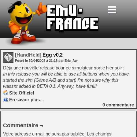
[HandHeld]
Egg v0.2
Posté le
30/04/2003
à
21:18
par Eric_Aw
Déja une nouvelle release pour ce simulateur sortie hier soir :
In this release you will be able to use all buttons when you have
started the sim (Game A/B and start) i’m not sure why this
wassnt added in BETA 0.1. Anyway, have fun!!!
Site Officiel
En savoir plus…
0
commentaire
Commentaire ¬
Votre adresse e-mail ne sera pas publiée.
Les champs