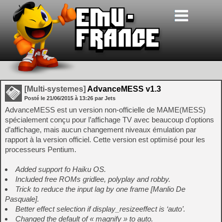
[Multi-systemes]
AdvanceMESS v1.3
Posté le
21/06/2015
à
13:26
par Jets
AdvanceMESS est un version non-officielle de MAME(MESS)
spécialement conçu pour l’affichage TV avec beaucoup d’options
d’affichage, mais aucun changement niveaux émulation par
rapport à la version officiel. Cette version est optimisé pour les
processeurs Pentium.
Added support fo Haiku OS.
Included free ROMs gridlee, polyplay and robby.
Trick to reduce the input lag by one frame [Manlio De
Pasquale].
Better effect selection if display_resizeeffect is ‘auto’.
Changed the default of « magnify » to auto.