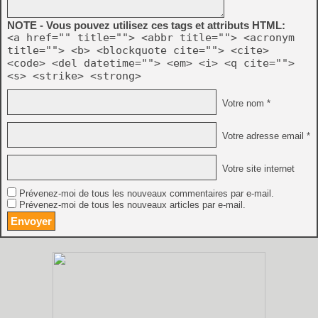
NOTE - Vous pouvez utilisez ces tags et attributs HTML:
<a href="" title=""> <abbr title=""> <acronym
title=""> <b> <blockquote cite=""> <cite>
<code> <del datetime=""> <em> <i> <q cite="">
<s> <strike> <strong>
Votre nom *
Votre adresse email *
Votre site internet
Prévenez-moi de tous les nouveaux commentaires par e-mail.
Prévenez-moi de tous les nouveaux articles par e-mail.