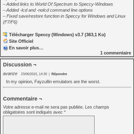
– Added links to World Of Spectrum to Speccy-Windows
– Added -lcd and -nolcd command line options
– Fixed save/restore function in Speccy for Windows and Linux
(F7/F6)
Télécharger Speccy (Windows) v3.7 (363,1 Ko)
Site Officiel
En savoir plus…
1
commentaire
Discussion ¬
avanze
23/06/2015, 14:30
|
Répondre
In my opinion, Fayzullin emulators are the worst.
Commentaire ¬
Votre adresse e-mail ne sera pas publiée.
Les champs
obligatoires sont indiqués avec
*