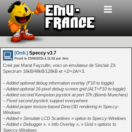
[Ordi.]
Speccy v3.7
Posté le
23/06/2015
à
11:52
par Jets
Créé par Marat Fayzullin, voici un émulateur de Sinclair ZX
Spectrum 16kB/48kB/128kB et +2/+2A/+3.
– Added optional debug information overlay (F10 to toggle)
– Added optional 16-pixel debug screen grid (ALT+F10 to toggle)
– Added second Kempston joystick at port 37h (Bomb Munchies)
– Fixed second joystick support everywhere
– Added proper texture-based Direct3D rendering in Speccy-
Windows
– Added « Simulate LCD Scanlines » option to Speccy-Windows
– Added « Debugger », « Info Overlay », « Grid » options to
Speccy-Windows