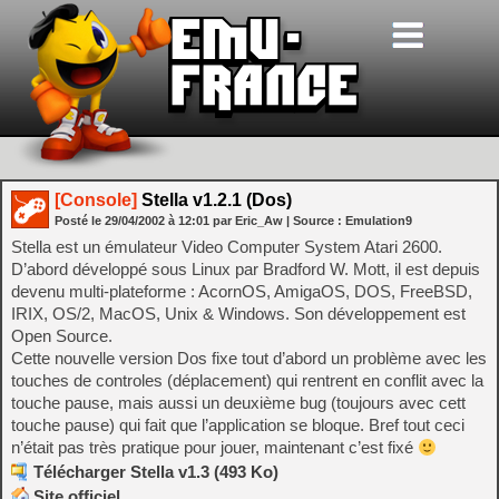
[Console]
Stella v1.2.1 (Dos)
Posté le
29/04/2002
à
12:01
par Eric_Aw
| Source :
Emulation9
Stella est un émulateur Video Computer System Atari 2600.
D’abord développé sous Linux par Bradford W. Mott, il est depuis
devenu multi-plateforme : AcornOS, AmigaOS, DOS, FreeBSD,
IRIX, OS/2, MacOS, Unix & Windows. Son développement est
Open Source.
Cette nouvelle version Dos fixe tout d’abord un problème avec les
touches de controles (déplacement) qui rentrent en conflit avec la
touche pause, mais aussi un deuxième bug (toujours avec cett
touche pause) qui fait que l’application se bloque. Bref tout ceci
n’était pas très pratique pour jouer, maintenant c’est fixé
Télécharger Stella v1.3 (493 Ko)
Site officiel