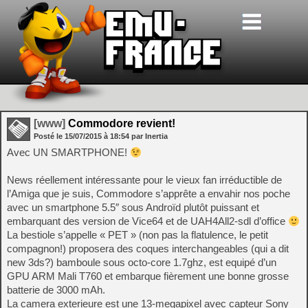
[www]
Commodore revient!
Posté le
15/07/2015
à
18:54
par Inertia
Avec UN SMARTPHONE!
News réellement intéressante pour le vieux fan irréductible de
l’Amiga que je suis, Commodore s’apprête a envahir nos poche
avec un smartphone 5.5″ sous Androïd plutôt puissant et
embarquant des version de Vice64 et de UAH4All2-sdl d’office
La bestiole s’appelle « PET » (non pas la flatulence, le petit
compagnon!) proposera des coques interchangeables (qui a dit
new 3ds?) bamboule sous octo-core 1.7ghz, est equipé d’un
GPU ARM Mali T760 et embarque fièrement une bonne grosse
batterie de 3000 mAh.
La camera exterieure est une 13-megapixel avec capteur Sony