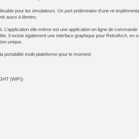
ilisable pour les émulateurs. Un port préliminaire d’une ré-implément
[LS] [PS5] Le WebKit Userl
é aussi à libretro.
té. L’application elle-même est une application en ligne de commande
[GK] Oubliez Crazy Taxi, S
 tête. Il existe également une interface graphique pour RetroArch, en 
[LS] [Switch] NSZ 5.0.0 es
tion unique.
la portabilité multi-plateforme pour le moment:
[GK] No More Room in Hell 2
[GK] Un chatbot Atelier Ryz
[GK] Mémoire cash - Splatte
[GK] Nvidia : le prix des 
[GK] Suikoden Star Leap : 
1GHT (WIP))
[Mo5] La mini borne d’arc
[GK] Pourquoi Marvel Tokon 