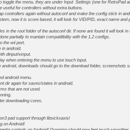
 toggle the menu, they are under Input
Settings (one for RetroPad a
re
useful for controllers without extra buttons.
p controllers again without autoconf and make the config stick in and
em, now it is score based, it will look
for VID/PID, exact name and 
iles in the root folder of the autoconf
dir. If none are found it will look in
 done partially to mantain compatilibility with the
1.2 configs.
 the wii port.
 in android.
th dinput/xinput.
rlay when entering the menu to use touch input.
 android, downloads should go to the
download folder, screenshots s
ed android menu.
nt dir again for saves/states in android.
rms that are not used.
anning.
fter downloading cores.
ion3 pad support through libsicksaxis!
g on Android!
nertia controls on Android! Dragging should now feel much smoother.