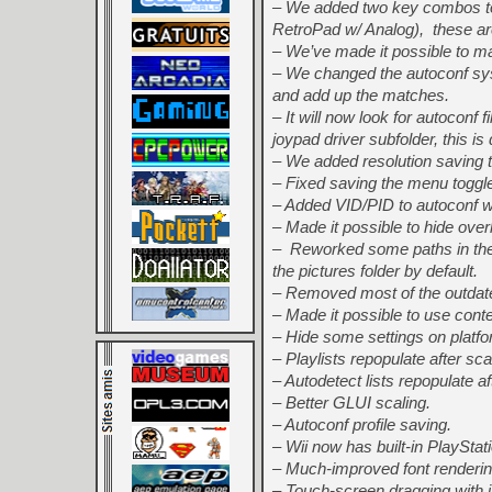
– We added two key combos to
RetroPad w/ Analog), these a
– We’ve made it possible to ma
– We changed the autoconf syst
and add up the matches.
– It will now look for autoconf f
joypad driver
subfolder, this is
– We added resolution saving to
– Fixed saving the menu toggle
– Added VID/PID to autoconf wi
– Made it possible to hide ove
– Reworked some paths in the
the pictures folder by
default.
– Removed most of the outdat
– Made it possible to use conte
– Hide some settings on platfo
– Playlists repopulate after sc
– Autodetect lists repopulate a
– Better GLUI scaling.
– Autoconf profile saving.
– Wii now has built-in PlayStat
– Much-improved font renderin
– Touch-screen dragging with i