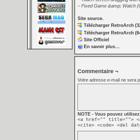
– Fixed Game &amp; Watch (GW
Site source.
Télécharger RetroArch (32
Télécharger RetroArch (64
Site Officiel
En savoir plus…
Commentaire ¬
Votre adresse e-mail ne sera p
NOTE - Vous pouvez utilisez 
<a href="" title=""> <
<cite> <code> <del dat