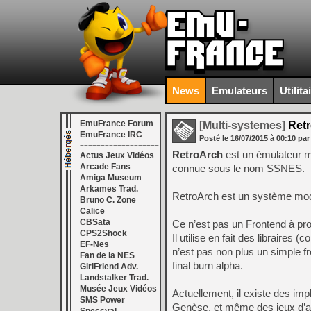
News
Emulateurs
Utilita
EmuFrance Forum
[Multi-systemes]
Retr
EmuFrance IRC
Posté le
16/07/2015
à
00:10
par
===================
RetroArch
est un émulateur m
Actus Jeux Vidéos
Arcade Fans
connue sous le nom SSNES.
Amiga Museum
Arkames Trad.
RetroArch est un système modul
Bruno C. Zone
Calice
CBSata
Ce n’est pas un Frontend à pro
CPS2Shock
Il utilise en fait des libraires 
EF-Nes
n’est pas non plus un simple f
Fan de la NES
final burn alpha.
GirlFriend Adv.
Landstalker Trad.
Musée Jeux Vidéos
Actuellement, il existe des i
SMS Power
Genèse, et même des jeux d’ar