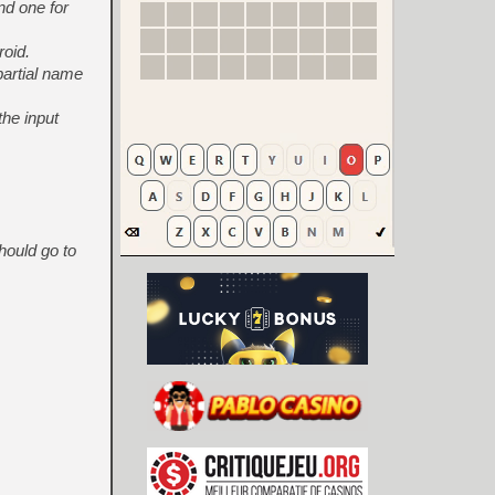
nd one for
roid.
partial name
 the input
hould go to