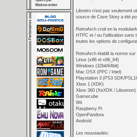
Speccyal
Wakoo-enter
Libretro n’est pas seulement ut
source de Cave Story a été port
RetroArch croit en la modulari
HTPC et / ou l’utilisation sans
toutes les options de configura
RetroArch établit la norme sur 
Linux (x86 et x86_64)
Windows (32bit/64bit)
Mac OSX (PPC / Intel)
Playstation 3 (PS3 SDK/PSL
Xbox 1 (XDK)
Xbox 360 (XeXDK / Libxenon)
Gamecube
Wii
Raspberry Pi
OpenPandora
Androïd
Les nouveautés: