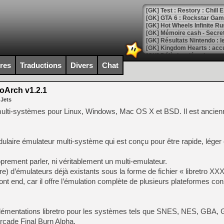
[GK] Test : Restory : Chill
[GK] GTA 6 : Rockstar Games
[GK] Hot Wheels Infinite Rus
[GK] Mémoire cash - Secret 
[GK] Résultats Nintendo : 
[GK] Déjà des dégraissage
ires
Traductions
Divers
Chat
[Mo5] Brickboy cherche à r
[GK] Minecraft et ses « Gra
oArch v1.2.1
[GK] Beast of Reincarnation
 Jets
[GK] Ubisoft : fin de parti
[GK] Mémoire cash - Metroid
ulti-systèmes pour Linux, Windows, Mac OS X et BSD. Il est ancie
[GK] Dan Houser (GTA) défe
[GK] Comment EA Sports FC
[GK] Crimson Moon : un Dark
[GK] Isle of Reveries : le j
aire émulateur multi-système qui est conçu pour être rapide, léger e
[GK] Moonlighter 2 : The En
[GK] Capcom relance Monste
prement parler, ni véritablement un multi-emulateur.
(core) d’émulateurs déjà existants sous la forme de fichier « libretro XXX
ront end, car il offre l’émulation complète de plusieurs plateformes c
[Mo5] Deux inédits du Virtu
[GK] Le beat'em up The Walk
mplémentations libretro pour les systèmes tels que SNES, NES, GBA, 
[GK] Endless Legend 2 : enf
cade Final Burn Alpha.