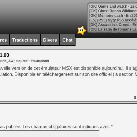
[Mo5] DOOM arrive en cart
[GK] Bethesda fête les 30 
ires
Traductions
Divers
Chat
[GK] Roblox : l'action en B
1.00
[GK] Agenda - GeForce NOW
 Eric_Aw
| Source :
Emulation9
[GK] Devolver Digital en a 
uvelle version de cet émulateur MSX est disponible aujourd’hui. Il s’agi
lation. Disponible en téléchargement sur son site officiel (la section
[LS] [PS5] ps5-y2jb-autolo
[GK] Pourquoi Marvel Tokon 
[GK] Test : Restory : Chill
[GK] GTA 6 : Rockstar Games
0
[GK] Hot Wheels Infinite Rus
[GK] Mémoire cash - Secret 
[GK] Résultats Nintendo : 
[GK] Déjà des dégraissage
[Mo5] Brickboy cherche à r
as publiée.
Les champs obligatoires sont indiqués avec
*
[GK] Minecraft et ses « Gra