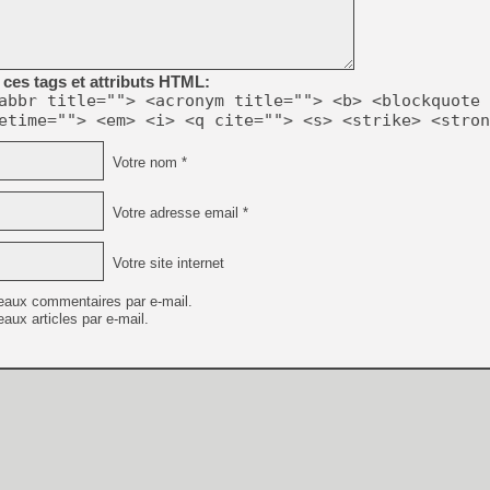
[GK] Beast of Reincarnation
[GK] Ubisoft : fin de parti
[GK] Mémoire cash - Metroid
[GK] Dan Houser (GTA) défe
[GK] Comment EA Sports FC
ces tags et attributs HTML:
[GK] Crimson Moon : un Dark
abbr title=""> <acronym title=""> <b> <blockquote 
[GK] Isle of Reveries : le j
etime=""> <em> <i> <q cite=""> <s> <strike> <stron
[GK] Moonlighter 2 : The En
[GK] Capcom relance Monste
Votre nom *
Votre adresse email *
[Mo5] Deux inédits du Virtu
[GK] Le beat'em up The Walk
Votre site internet
[GK] Endless Legend 2 : enf
eaux commentaires par e-mail.
aux articles par e-mail.
[LS] [PS5] Premiers signes 