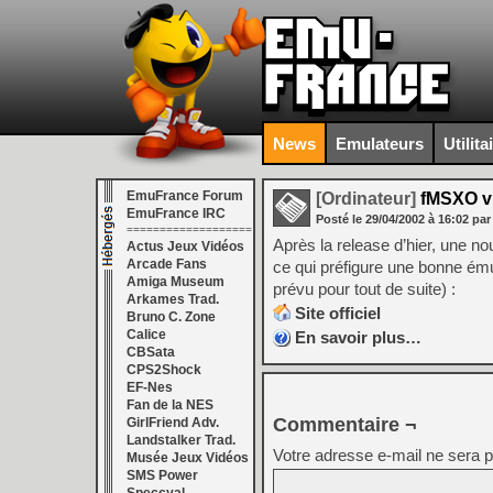
News
Emulateurs
Utilita
EmuFrance Forum
[Ordinateur]
fMSXO v
EmuFrance IRC
Posté le
29/04/2002
à
16:02
par
===================
Après la release d’hier, une no
Actus Jeux Vidéos
Arcade Fans
ce qui préfigure une bonne ému
Amiga Museum
prévu pour tout de suite) :
Arkames Trad.
Site officiel
Bruno C. Zone
Calice
En savoir plus…
CBSata
CPS2Shock
EF-Nes
Fan de la NES
Commentaire ¬
GirlFriend Adv.
Landstalker Trad.
Votre adresse e-mail ne sera p
Musée Jeux Vidéos
SMS Power