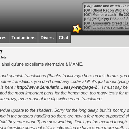
[Mo5] DOOM arrive en cart
[GK] Bethesda fête les 30 
ires
Traductions
Divers
Chat
[GK] Roblox : l'action en B
.7
[GK] Agenda - GeForce NOW
 Jets
[GK] Devolver Digital en a 
 ainsi qu’une excellente alternative à MAME.
[LS] [PS5] ps5-y2jb-autolo
and spanish translations (thanks to luixvayo here on this forum, you ca
[GK] Pourquoi Marvel Tokon 
other translation, you don’t need any coder skill, it’s just about typing
[GK] Test : Restory : Chill
is here :
http://www.1emulatio…easy-way/page-2
). I must say he 
[GK] GTA 6 : Rockstar Games
lated the most important parts for the french one, too many texts for m
[GK] Hot Wheels Infinite Rus
[GK] Mémoire cash - Secret 
uite crazy, even most of the dipswitches are translated !
[GK] Résultats Nintendo : 
erdue update to the shaders. Sorry for the long delay, but it’s not my sp
[GK] Déjà des dégraissage
bug in the shaders handling so there are now a few more supported s
[Mo5] Brickboy cherche à r
id they ever work ?) are now working. Don’t get too excited though,
[GK] Minecraft et ses « Gra
 interesting ones, but still it’s interesting to have some more stuff…