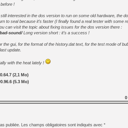
[GK] Beast of Reincarnation
before !
[GK] Ubisoft : fin de parti
[GK] Mémoire cash - Metroid
still interested in the dos version to run on some old hardware, the d
[GK] Dan Houser (GTA) défe
[GK] Comment EA Sports FC
urn to seal because it’s faster (I finally found a real tester with some r
[GK] Crimson Moon : un Dark
ou can visit the topic about fixing issues for the dos version there :
[GK] Isle of Reveries : le j
-bad-sound/
Long version short : it’s a success !
[GK] Moonlighter 2 : The En
[GK] Capcom relance Monste
r the gui, for the format of the history.dat text, for the test mode of b
last update.
[Mo5] Deux inédits du Virtu
ally with the heat lately !
[GK] Le beat'em up The Walk
[GK] Endless Legend 2 : enf
0.64.7 (2,1 Mo)
0.96.6 (5.3 Mo)
[LS] [PS5] Premiers signes 
0
as publiée.
Les champs obligatoires sont indiqués avec
*