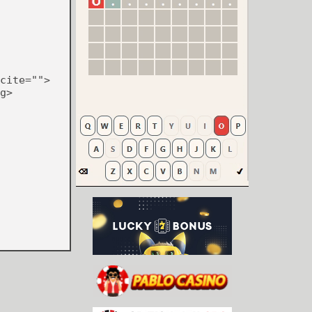
cite="">
g>