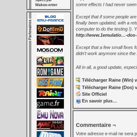
Speccyal
some effects I had never seen 
Wakoo-enter
Except that if some people are 
finally been updated, with a ret
computer to do the testing !). Y
http://www.1emulatio…-dos
Except that a few small fixes fo
didn’t work anymore since the 
All in all, a good update, especi
Télécharger Raine (Win) v
Télécharger Raine (Dos) v
Site Officiel
En savoir plus…
Commentaire ¬
Votre adresse e-mail ne sera p