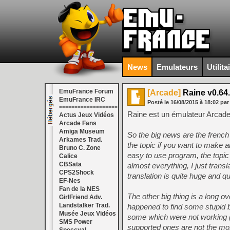
News
Emulateurs
Utilita
EmuFrance Forum
[Arcade]
Raine v0.64
EmuFrance IRC
Posté le
16/08/2015
à
18:02
par
===================
Raine est un émulateur Arcade
Actus Jeux Vidéos
Arcade Fans
Amiga Museum
So the big news are the french 
Arkames Trad.
the topic if you want to make an
Bruno C. Zone
easy to use program, the topic 
Calice
CBSata
almost everything, I just trans
CPS2Shock
translation is quite huge and q
EF-Nes
Fan de la NES
The other big thing is a long ov
GirlFriend Adv.
Landstalker Trad.
happened to find some stupid 
Musée Jeux Vidéos
some which were not working (d
SMS Power
supported ones are not the most