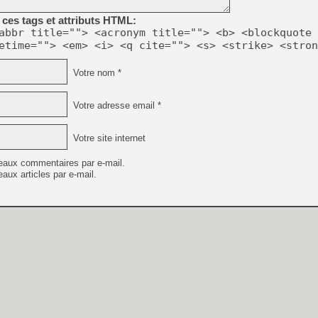
[GK] Capcom relance Monste
ces tags et attributs HTML:
abbr title=""> <acronym title=""> <b> <blockquote 
etime=""> <em> <i> <q cite=""> <s> <strike> <stron
[Mo5] Deux inédits du Virtu
[GK] Le beat'em up The Walk
Votre nom *
[GK] Endless Legend 2 : enf
Votre adresse email *
[LS] [PS5] Le WebKit Userl
Votre site internet
eaux commentaires par e-mail.
aux articles par e-mail.
[GK] Oubliez Crazy Taxi, S
[LS] [Switch] NSZ 5.0.0 es
[GK] Bethesda fête les 30 