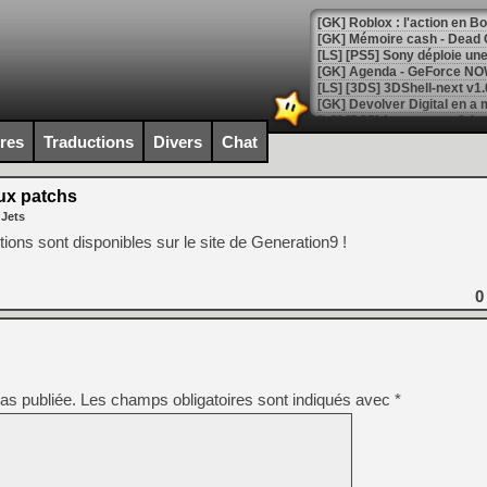
[GK] Roblox : l'action en B
[GK] Agenda - GeForce NOW
[GK] Devolver Digital en a 
[LS] [PS5] ps5-y2jb-autolo
ires
Traductions
Divers
Chat
[GK] Pourquoi Marvel Tokon 
[GK] Test : Restory : Chill
ux patchs
[GK] GTA 6 : Rockstar Games
 Jets
[GK] Hot Wheels Infinite Rus
[GK] Mémoire cash - Secret 
ons sont disponibles sur le site de Generation9 !
[GK] Résultats Nintendo : 
[GK] Déjà des dégraissage
0
[Mo5] Brickboy cherche à r
[GK] Minecraft et ses « Gra
[GK] Beast of Reincarnation
[GK] Ubisoft : fin de parti
as publiée.
Les champs obligatoires sont indiqués avec
[GK] Mémoire cash - Metroid
*
[GK] Dan Houser (GTA) défe
[GK] Comment EA Sports FC
[GK] Crimson Moon : un Dark
[GK] Isle of Reveries : le j
[GK] Moonlighter 2 : The En