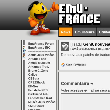
News
Emulateurs
Utilita
EmuFrance Forum
[Trad.]
Gen9, nouvea
EmuFrance IRC
Posté le
01/09/2015
à
18:01
par
===================
De nouveaux patchs de traducti
Actus Jeux Vidéos
Arcade Fans
Amiga Museum
Site Officiel
Arkames Trad.
Bruno C. Zone
Calice
CBSata
CPS2Shock
Commentaire ¬
EF-Nes
Votre adresse e-mail ne sera p
Fan de la NES
GirlFriend Adv.
Landstalker Trad.
Musée Jeux Vidéos
SMS Power