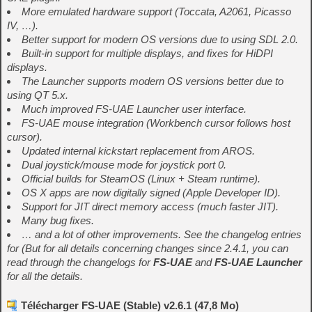
More emulated hardware support (Toccata, A2061, Picasso
IV, …).
Better support for modern OS versions due to using SDL 2.0.
Built-in support for multiple displays, and fixes for HiDPI
displays.
The Launcher supports modern OS versions better due to
using QT 5.x.
Much improved FS-UAE Launcher user interface.
FS-UAE mouse integration (Workbench cursor follows host
cursor).
Updated internal kickstart replacement from AROS.
Dual joystick/mouse mode for joystick port 0.
Official builds for SteamOS (Linux + Steam runtime).
OS X apps are now digitally signed (Apple Developer ID).
Support for JIT direct memory access (much faster JIT).
Many bug fixes.
… and a lot of other improvements. See the changelog entries
for (But for all details concerning changes since 2.4.1, you can
read through the changelogs for
FS-UAE
and
FS-UAE Launcher
for all the details.
Télécharger FS-UAE (Stable) v2.6.1 (47,8 Mo)