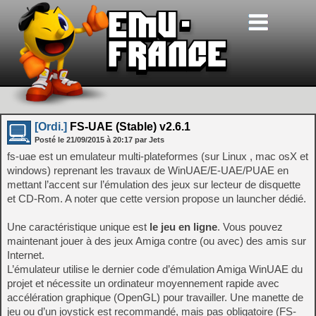
[Ordi.]
FS-UAE (Stable) v2.6.1
Posté le
21/09/2015
à
20:17
par Jets
fs-uae est un emulateur multi-plateformes (sur Linux , mac osX et
windows) reprenant les travaux de WinUAE/E-UAE/PUAE en
mettant l’accent sur l’émulation des jeux sur lecteur de disquette
et CD-Rom. A noter que cette version propose un launcher dédié.
Une caractéristique unique est
le jeu en ligne
. Vous pouvez
maintenant jouer à des jeux Amiga contre (ou avec) des amis sur
Internet.
L’émulateur utilise le dernier code d’émulation Amiga WinUAE du
projet et nécessite un ordinateur moyennement rapide avec
accélération graphique (OpenGL) pour travailler. Une manette de
jeu ou d’un joystick est recommandé, mais pas obligatoire (FS-