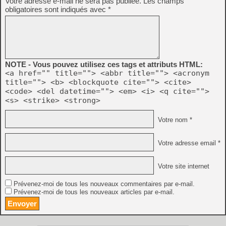
Votre adresse e-mail ne sera pas publiée.
Les champs
obligatoires sont indiqués avec
*
NOTE - Vous pouvez utilisez ces tags et attributs HTML:
<a href="" title=""> <abbr title=""> <acronym
title=""> <b> <blockquote cite=""> <cite>
<code> <del datetime=""> <em> <i> <q cite="">
<s> <strike> <strong>
Votre nom *
Votre adresse email *
Votre site internet
Prévenez-moi de tous les nouveaux commentaires par e-mail.
Prévenez-moi de tous les nouveaux articles par e-mail.