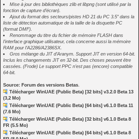
Mise à jour des bibliothèques zlib et libpng (sont utilisé par la
fonction de capture d’écran).
Ajout du format des secteurs/pistes HD 21 du PC 3.5″ dans la
liste de détection automatique de la taille de la disquette PC
(format DMF).
Renommage du titre du fichier de mémoire FLASH dans
l’interface graphique utilisateur, cela concerne aussi la mémoire
RAM pour l’A2286/A2386SX.
Gros mélange du JIT d’Aranym. Support JIT en version 64-bit.
Inclus les changements JIT en 32-bit. Des choses peuvent être
cassées. (Frode) Le support PPC n’est pas (encore) compatible
64-bit.
Source: Forum des versions Betas
.
Télécharger WinUAE (Public Beta) [32 bits] v3.2.0 Beta 13
(3,2 Mo)
Télécharger WinUAE (Public Beta) [64 bits] v6.1.0 Beta 11
(7.6 Mo)
Télécharger WinUAE (Public Beta) [32 bits] v6.1.0 Beta 8
FR (5.5 Mo)
Télécharger WinUAE (Public Beta) [64 bits] v6.1.0 Beta 8
FR (8.0 Mo)