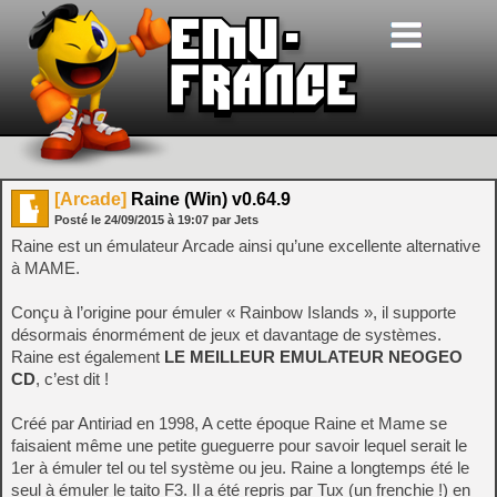
[Arcade]
Raine (Win) v0.64.9
Posté le
24/09/2015
à
19:07
par Jets
Raine est un émulateur Arcade ainsi qu’une excellente alternative
à MAME.
Conçu à l’origine pour émuler « Rainbow Islands », il supporte
désormais énormément de jeux et davantage de systèmes.
Raine est également
LE MEILLEUR EMULATEUR NEOGEO
CD
, c’est dit !
Créé par Antiriad en 1998, A cette époque Raine et Mame se
faisaient même une petite gueguerre pour savoir lequel serait le
1er à émuler tel ou tel système ou jeu. Raine a longtemps été le
seul à émuler le taito F3. Il a été repris par Tux (un frenchie !) en