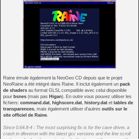
Raine émule également la NeoGeo CD depuis que le projet
NeoRaine a été intégré dans Raine. Il inclut également un
pack
de shaders
au format GLSL compatible avec celui disponible
pour
bsnes
(mais pas
Higan
). En outre vous pouvez utiliser les
fichiers:
command.dat
,
highscore.dat
,
history.dat
et
tables de
transparences
, mais également utiliser d’autres
outils sur le
site officiel de Raine
.
Since 0.64.8-4 : The most surprising fix is for the cave driver, a
crash in dfeveron with the latest gcc versions and the line scroll