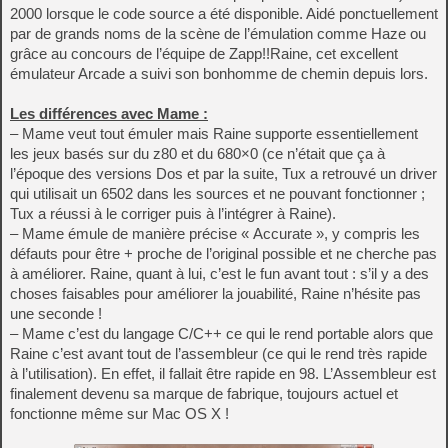
2000 lorsque le code source a été disponible. Aidé ponctuellement
par de grands noms de la scène de l’émulation comme Haze ou
grâce au concours de l’équipe de Zapp!!Raine, cet excellent
émulateur Arcade a suivi son bonhomme de chemin depuis lors.
Les différences avec Mame :
– Mame veut tout émuler mais Raine supporte essentiellement
les jeux basés sur du z80 et du 680×0 (ce n’était que ça à
l’époque des versions Dos et par la suite, Tux a retrouvé un driver
qui utilisait un 6502 dans les sources et ne pouvant fonctionner ;
Tux a réussi à le corriger puis à l’intégrer à Raine).
– Mame émule de manière précise « Accurate », y compris les
défauts pour être + proche de l’original possible et ne cherche pas
à améliorer. Raine, quant à lui, c’est le fun avant tout : s’il y a des
choses faisables pour améliorer la jouabilité, Raine n’hésite pas
une seconde !
– Mame c’est du langage C/C++ ce qui le rend portable alors que
Raine c’est avant tout de l’assembleur (ce qui le rend très rapide
à l’utilisation). En effet, il fallait être rapide en 98. L’Assembleur est
finalement devenu sa marque de fabrique, toujours actuel et
fonctionne même sur Mac OS X !