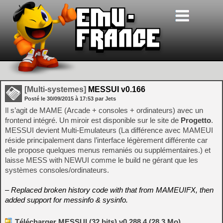
[Multi-systemes]
MESSUI v0.166
Posté le
30/09/2015
à
17:53
par Jets
Il s’agit de MAME (Arcade + consoles + ordinateurs) avec un
frontend intégré. Un miroir est disponible sur le site de
Progetto
.
MESSUI devient Multi-Emulateurs (La différence avec MAMEUI
réside principalement dans l’interface légèrement différente car
elle propose quelques menus remaniés ou supplémentaires.) et
laisse MESS with NEWUI comme le build ne gérant que les
systèmes consoles/ordinateurs.
– Replaced broken history code with that from MAMEUIFX, then
added support for messinfo & sysinfo.
Télécharger MESSUI (32 bits) v0.288.4 (28.3 Mo)