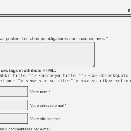
[GK] Beast of Reincarnation
[GK] Ubisoft : fin de parti
0
[GK] Mémoire cash - Metroid
[GK] Dan Houser (GTA) défe
[GK] Comment EA Sports FC
[GK] Crimson Moon : un Dark
[GK] Isle of Reveries : le j
[GK] Moonlighter 2 : The En
[GK] Capcom relance Monste
as publiée.
Les champs obligatoires sont indiqués avec
*
[Mo5] Deux inédits du Virtu
[GK] Le beat'em up The Walk
ces tags et attributs HTML:
[GK] Endless Legend 2 : enf
abbr title=""> <acronym title=""> <b> <blockquote 
etime=""> <em> <i> <q cite=""> <s> <strike> <stron
[LS] [PS5] Premiers signes 
Votre nom *
Votre adresse email *
Votre site internet
eaux commentaires par e-mail.