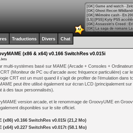
[Mo5] DOOM arrive en cart
[GK] Bethesda fête les 30 
ires
Traductions
Divers
Chat
[GK] Roblox : l'action en B
vyMAME (x86 & x64) v0.166 SwitchRes v0.015i
[GK] Agenda - GeForce NOW
 Jets
[GK] Devolver Digital en a 
 multi-systèmes basé sur MAME (Arcade + Consoles + Ordinateurs)
n CRT (Moniteur de PC ou d’arcade avec fréquence particulière) car l
[LS] [PS5] ps5-y2jb-autolo
gie CRT est un must quand il s’agit de profiter de l’émulation dans t
[GK] Pourquoi Marvel Tokon 
AME peut être utilisé également sur écran LCD (principalement sur
[GK] Test : Restory : Chill
nt à des taux personnalisés).
[GK] GTA 6 : Rockstar Games
[GK] Hot Wheels Infinite Rus
[GK] Mémoire cash - Secret 
roovyMAME version arcade, et le renommage de GroovyUME en Gro
[GK] Résultats Nintendo : 
galement disponibles sur le site officiel.
[GK] Déjà des dégraissage
x86) v0.166 SwitchRes v0.015i (21,2 Mo)
[Mo5] Brickboy cherche à r
[GK] Minecraft et ses « Gra
x64) v0.227 SwitchRes v0.017t (58.1 Mo)