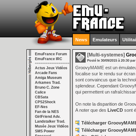
News
Emulateurs
Utilita
EmuFrance Forum
[Multi-systemes]
Groo
EmuFrance IRC
Posté le
30/09/2015
à
20:30
par
===================
GroovyMAME est un émulateur
Actus Jeux Vidéos
Arcade Fans
focalise sur le rendu sur écra
Amiga Museum
sont convaincus que la technolo
Arkames Trad.
splendeur. Cependant GroovyM
Bruno C. Zone
qui permettent un rafraîchissa
Calice
CBSata
CPS2Shock
On note la disparition de G
EF-Nes
A noter que des
LiveCD
sont é
Fan de la NES
GirlFriend Adv.
Landstalker Trad.
Télécharger GroovyMAME (
Musée Jeux Vidéos
Télécharger GroovyMAME (
SMS Power