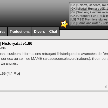
[GK] Mistfall Hunter : déjà 
[GK] Wo Long 2 évolue avec
[GK] Crossfire : un TPS à 100
[LS] [PS5] Premiers signes 
ires
Traductions
Divers
Chat
]
History.dat v1.66
[Mo5] DOOM arrive en cart
 Jets
[GK] Bethesda fête les 30 
[GK] Roblox : l'action en B
upant plusieurs informations retraçant l’historique des avancées de l’é
ns sur eux au sein de MAME (arcade/consoles/ordinateurs), il compor
 En anglais.
[GK] Agenda - GeForce NOW
[GK] Devolver Digital en a 
.66 (4,4 Mo)
[LS] [PS5] ps5-y2jb-autolo
[GK] Pourquoi Marvel Tokon 
0
[GK] Test : Restory : Chill
[GK] GTA 6 : Rockstar Games
[GK] Hot Wheels Infinite Rus
[GK] Mémoire cash - Secret 
[GK] Résultats Nintendo : 