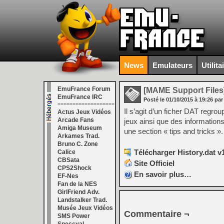
News
Emulateurs
Utilita
EmuFrance Forum
[MAME Support Files
EmuFrance IRC
Posté le
01/10/2015
à
19:26
par
===================
Il s’agit d’un ficher DAT regro
Actus Jeux Vidéos
Arcade Fans
jeux ainsi que des informatio
Amiga Museum
une section « tips and tricks ».
Arkames Trad.
Bruno C. Zone
Télécharger History.dat v1
Calice
CBSata
Site Officiel
CPS2Shock
En savoir plus…
EF-Nes
Fan de la NES
GirlFriend Adv.
Landstalker Trad.
Musée Jeux Vidéos
Commentaire ¬
SMS Power