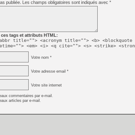
as publiée.
Les champs obligatoires sont indiqués avec
*
[GK] Déjà des dégraissage
[Mo5] Brickboy cherche à r
[GK] Minecraft et ses « Gra
[GK] Beast of Reincarnation
[GK] Ubisoft : fin de parti
[GK] Mémoire cash - Metroid
ces tags et attributs HTML:
[GK] Dan Houser (GTA) défe
abbr title=""> <acronym title=""> <b> <blockquote 
[GK] Comment EA Sports FC
etime=""> <em> <i> <q cite=""> <s> <strike> <stron
[GK] Crimson Moon : un Dark
[GK] Isle of Reveries : le j
[GK] Moonlighter 2 : The En
Votre nom *
[GK] Capcom relance Monste
Votre adresse email *
[Mo5] Deux inédits du Virtu
Votre site internet
[GK] Le beat'em up The Walk
[LTF] Eté 2026 - Séquence 
eaux commentaires par e-mail.
aux articles par e-mail.