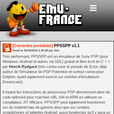
[Consoles portables]
PPSSPP v1.1
Posté le
05/10/2015
à
20:39
par Jets
Très performant, PPSSPP est un émulateur de Sony PSP (pour
Windows, Android et autres via SDL) gratuit et libre écrit en C + +
par
Henrik Rydgard
(très connu sous le pseudo de Ector, déjà
auteur de l’émulateur de PSP Potemkin et surtout connu pour
Dolphin, ayant également exercé sur nombre d’émulateurs
Dreamcast).
Il traduit les instructions du processeur PSP directement dans du
code optimisé pour machine x86, x64 et ARM en utilisant un
compilateur JIT efficace. PPSSPP peut également fonctionner
sur du matériel bas de gamme ainsi que sur certains
smartphones et tablettes Android, aussi longtemps qu’il y aura un