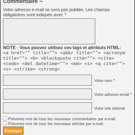
Commentaire ¬
Votre adresse e-mail ne sera pas publiée.
Les champs
obligatoires sont indiqués avec
*
NOTE - Vous pouvez utilisez ces tags et attributs HTML:
<a href="" title=""> <abbr title=""> <acronym
title=""> <b> <blockquote cite=""> <cite>
<code> <del datetime=""> <em> <i> <q cite="">
<s> <strike> <strong>
Votre nom *
Votre adresse email *
Votre site internet
Prévenez-moi de tous les nouveaux commentaires par e-mail.
Prévenez-moi de tous les nouveaux articles par e-mail.