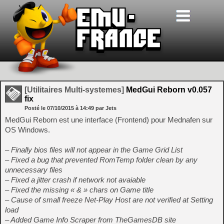
[Utilitaires Multi-systemes]
MedGui Reborn v0.057
fix
Posté le
07/10/2015
à
14:49
par Jets
MedGui Reborn est une interface (Frontend) pour Mednafen sur
OS Windows.
– Finally bios files will not appear in the Game Grid List
– Fixed a bug that prevented RomTemp folder clean by any
unnecessary files
– Fixed a jitter crash if network not avaiable
– Fixed the missing « & » chars on Game title
– Cause of small freeze Net-Play Host are not verified at Setting
load
– Added Game Info Scraper from TheGamesDB site