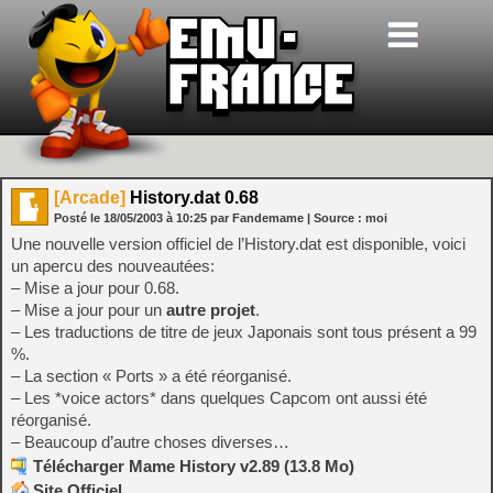
[Arcade]
History.dat 0.68
Posté le
18/05/2003
à
10:25
par Fandemame
| Source :
moi
Une nouvelle version officiel de l’History.dat est disponible, voici
un apercu des nouveautées:
– Mise a jour pour 0.68.
– Mise a jour pour un
autre projet
.
– Les traductions de titre de jeux Japonais sont tous présent a 99
%.
– La section « Ports » a été réorganisé.
– Les *voice actors* dans quelques Capcom ont aussi été
réorganisé.
– Beaucoup d’autre choses diverses…
Télécharger Mame History v2.89 (13.8 Mo)
Site Officiel