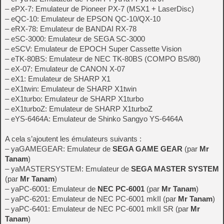
– ePX-7: Emulateur de Pioneer PX-7 (MSX1 + LaserDisc)
– eQC-10: Emulateur de EPSON QC-10/QX-10
– eRX-78: Emulateur de BANDAI RX-78
– eSC-3000: Emulateur de SEGA SC-3000
– eSCV: Emulateur de EPOCH Super Cassette Vision
– eTK-80BS: Emulateur de NEC TK-80BS (COMPO BS/80)
– eX-07: Emulateur de CANON X-07
– eX1: Emulateur de SHARP X1
– eX1twin: Emulateur de SHARP X1twin
– eX1turbo: Emulateur de SHARP X1turbo
– eX1turboZ: Emulateur de SHARP X1turboZ
– eYS-6464A: Emulateur de Shinko Sangyo YS-6464A
A cela s’ajoutent les émulateurs suivants :
– yaGAMEGEAR: Emulateur de
SEGA GAME GEAR
(par
Mr
Tanam
)
– yaMASTERSYSTEM: Emulateur de
SEGA MASTER SYSTEM
(par
Mr Tanam
)
– yaPC-6001: Emulateur de
NEC PC-6001
(par
Mr Tanam
)
– yaPC-6201: Emulateur de NEC PC-6001 mkII (par
Mr Tanam
)
– yaPC-6401: Emulateur de NEC PC-6001 mkII SR (par
Mr
Tanam
)