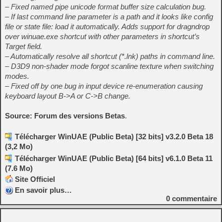
– Fixed named pipe unicode format buffer size calculation bug.
– If last command line parameter is a path and it looks like config
file or state file: load it automatically. Adds support for dragndrop
over winuae.exe shortcut with other parameters in shortcut’s
Target field.
– Automatically resolve all shortcut (*.lnk) paths in command line.
– D3D9 non-shader mode forgot scanline texture when switching
modes.
– Fixed off by one bug in input device re-enumeration causing
keyboard layout B->A or C->B change.
Source: Forum des versions Betas
.
Télécharger WinUAE (Public Beta) [32 bits] v3.2.0 Beta 18
(3,2 Mo)
Télécharger WinUAE (Public Beta) [64 bits] v6.1.0 Beta 11
(7.6 Mo)
Site Officiel
En savoir plus…
0
commentaire