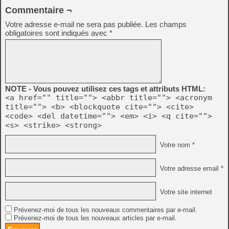
Commentaire ¬
Votre adresse e-mail ne sera pas publiée.
Les champs
obligatoires sont indiqués avec
*
NOTE - Vous pouvez utilisez ces tags et attributs HTML:
<a href="" title=""> <abbr title=""> <acronym
title=""> <b> <blockquote cite=""> <cite>
<code> <del datetime=""> <em> <i> <q cite="">
<s> <strike> <strong>
Votre nom *
Votre adresse email *
Votre site internet
Prévenez-moi de tous les nouveaux commentaires par e-mail.
Prévenez-moi de tous les nouveaux articles par e-mail.