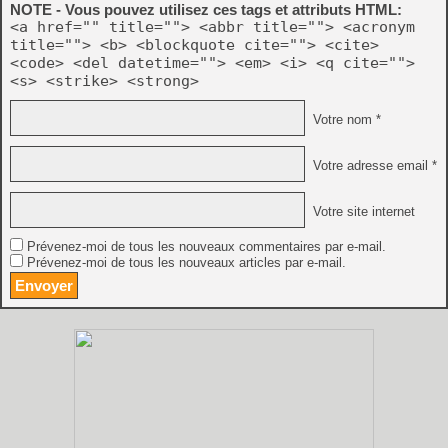
NOTE - Vous pouvez utilisez ces tags et attributs HTML:
<a href="" title=""> <abbr title=""> <acronym
title=""> <b> <blockquote cite=""> <cite>
<code> <del datetime=""> <em> <i> <q cite="">
<s> <strike> <strong>
Votre nom *
Votre adresse email *
Votre site internet
Prévenez-moi de tous les nouveaux commentaires par e-mail.
Prévenez-moi de tous les nouveaux articles par e-mail.