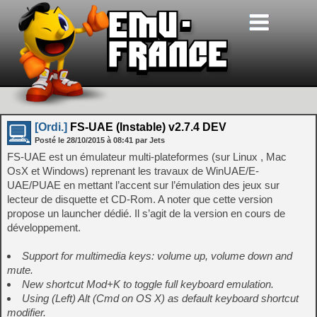
[Ordi.]
FS-UAE (Instable) v2.7.4 DEV
Posté le
28/10/2015
à
08:41
par Jets
FS-UAE est un émulateur multi-plateformes (sur Linux , Mac
OsX et Windows) reprenant les travaux de WinUAE/E-
UAE/PUAE en mettant l’accent sur l’émulation des jeux sur
lecteur de disquette et CD-Rom. A noter que cette version
propose un launcher dédié. Il s’agit de la version en cours de
développement.
Support for multimedia keys: volume up, volume down and
mute.
New shortcut Mod+K to toggle full keyboard emulation.
Using (Left) Alt (Cmd on OS X) as default keyboard shortcut
modifier.