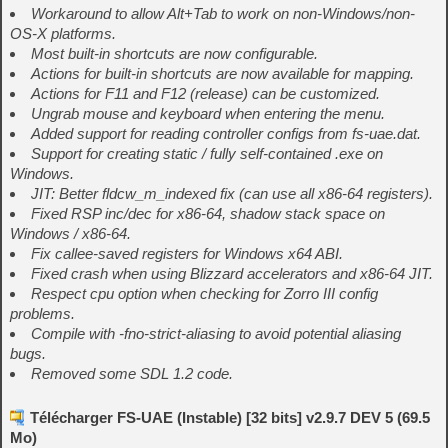
Workaround to allow Alt+Tab to work on non-Windows/non-
OS-X platforms.
Most built-in shortcuts are now configurable.
Actions for built-in shortcuts are now available for mapping.
Actions for F11 and F12 (release) can be customized.
Ungrab mouse and keyboard when entering the menu.
Added support for reading controller configs from fs-uae.dat.
Support for creating static / fully self-contained .exe on
Windows.
JIT: Better fldcw_m_indexed fix (can use all x86-64 registers).
Fixed RSP inc/dec for x86-64, shadow stack space on
Windows / x86-64.
Fix callee-saved registers for Windows x64 ABI.
Fixed crash when using Blizzard accelerators and x86-64 JIT.
Respect cpu option when checking for Zorro III config
problems.
Compile with -fno-strict-aliasing to avoid potential aliasing
bugs.
Removed some SDL 1.2 code.
Télécharger FS-UAE (Instable) [32 bits] v2.9.7 DEV 5 (69.5
Mo)