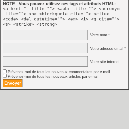
NOTE - Vous pouvez utilisez ces tags et attributs HTML:
<a href="" title=""> <abbr title=""> <acronym
title=""> <b> <blockquote cite=""> <cite>
<code> <del datetime=""> <em> <i> <q cite="">
<s> <strike> <strong>
Votre nom *
Votre adresse email *
Votre site internet
Prévenez-moi de tous les nouveaux commentaires par e-mail.
Prévenez-moi de tous les nouveaux articles par e-mail.