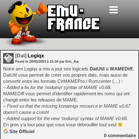
[Dat]
Logiqx
Posté le
20/05/2003
à
15:34
par Eric_Aw
Notre ami Logiqx a mis a jour ses logiciels
DatUtil
&
MAMEDiff.
DatUtil vous permet de créer vos propres dats, mais aussi de
convertir entre les formats ClrMAMEPro / Romcenter (…) :
– Added a fix for the ‘nodump’ syntax of MAME v0.68.
MAMEDiff vous permet d’identifier rapidement les roms qui ont
changé entre les releases de MAME.
– Fixed so that the missing konamigx resource in MAME v0.67
doesn’t cause a crash!
– Added support for the new ‘nodump’ syntax of MAME v0.68.
En gros y’a tout pour que vous vous débrouiller tout seul
Site Officiel
0
commentaire