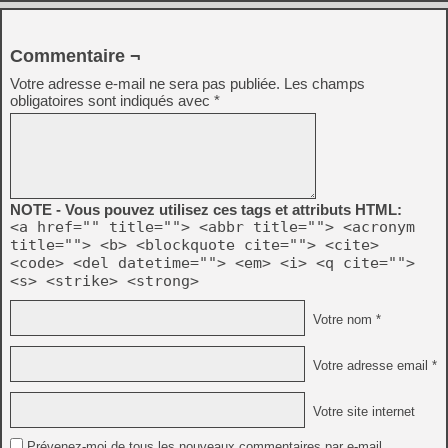
Commentaire ¬
Votre adresse e-mail ne sera pas publiée.
Les champs
obligatoires sont indiqués avec
*
NOTE - Vous pouvez utilisez ces tags et attributs HTML:
<a href="" title=""> <abbr title=""> <acronym
title=""> <b> <blockquote cite=""> <cite>
<code> <del datetime=""> <em> <i> <q cite="">
<s> <strike> <strong>
Votre nom *
Votre adresse email *
Votre site internet
Prévenez-moi de tous les nouveaux commentaires par e-mail.