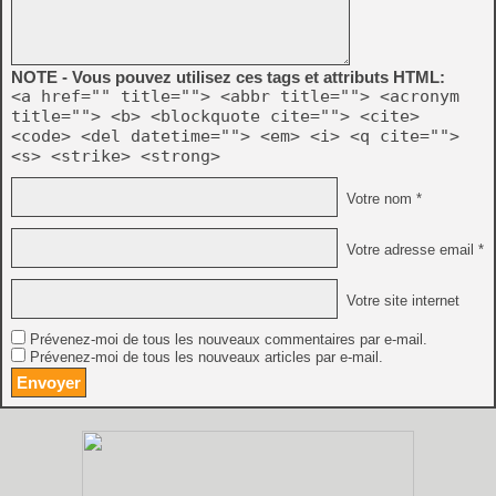
NOTE - Vous pouvez utilisez ces tags et attributs HTML:
<a href="" title=""> <abbr title=""> <acronym
title=""> <b> <blockquote cite=""> <cite>
<code> <del datetime=""> <em> <i> <q cite="">
<s> <strike> <strong>
Votre nom *
Votre adresse email *
Votre site internet
Prévenez-moi de tous les nouveaux commentaires par e-mail.
Prévenez-moi de tous les nouveaux articles par e-mail.