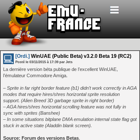
[Ordi.]
WinUAE (Public Beta) v3.2.0 Beta 19 (RC2)
Posté le
03/11/2015
à
17:39
par Jets
La dernière version béta publique de l’excellent WinUAE,
l’émulateur Commodore Amiga.
– Sprite in far right border feature (b1) didn’t work correctly in AGA
modes that require hires/shres horizontal sprite resolution
support. (Alien Breed 3D garbage sprite in right border)
– AGA hires/shres horizontal scrolling feature was not fully in
sync with sprites (Banshee)
– In some situations bitplane DMA emulation internal state flag got
stuck in active state (Aladdin blank screen).
Source: Forum des versions Betas
.