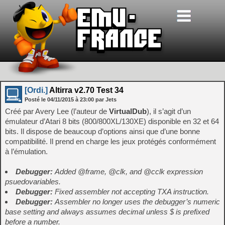
[Ordi.]
Altirra v2.70 Test 34
Posté le
04/11/2015
à
23:00
par Jets
Créé par Avery Lee (l’auteur de
VirtualDub
), il s’agit d’un
émulateur d’Atari 8 bits (800/800XL/130XE) disponible en 32 et 64
bits. Il dispose de beaucoup d’options ainsi que d’une bonne
compatibilité. Il prend en charge les jeux protégés conformément
à l’émulation.
Debugger:
Added @frame, @clk, and @cclk expression
psuedovariables.
Debugger:
Fixed assembler not accepting TXA instruction.
Debugger:
Assembler no longer uses the debugger’s numeric
base setting and always assumes decimal unless $ is prefixed
before a number.