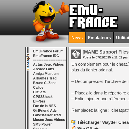
News
Emulateurs
Utilita
EmuFrance Forum
[MAME Support Files
EmuFrance IRC
Posté le
07/11/2015
à
11:02
par 
===================
Un complément pour le cheat.7z
Actus Jeux Vidéos
Arcade Fans
plus du fichier original.
Amiga Museum
Arkames Trad.
– Décompressez l’archive de ma
Bruno C. Zone
Calice
CBSata
– Placez-le dans le répertoire
CPS2Shock
– Enfin, ajouter une référence 
EF-Nes
Fan de la NES
Remplacez la ligne : ‘cheatpa
GirlFriend Adv.
Landstalker Trad.
Musée Jeux Vidéos
Télécharger Wayder Cheat
SMS Power
Site Officiel