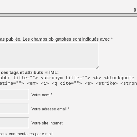
0
[Mo5] DOOM arrive en cart
[GK] Bethesda fête les 30 
[GK] Roblox : l'action en B
[GK] Agenda - GeForce NOW
as publiée.
Les champs obligatoires sont indiqués avec
*
[GK] Devolver Digital en a 
[LS] [PS5] ps5-y2jb-autolo
[GK] Pourquoi Marvel Tokon 
[GK] Test : Restory : Chill
[GK] GTA 6 : Rockstar Games
ces tags et attributs HTML:
[GK] Hot Wheels Infinite Rus
abbr title=""> <acronym title=""> <b> <blockquote 
[GK] Mémoire cash - Secret 
etime=""> <em> <i> <q cite=""> <s> <strike> <stron
[GK] Résultats Nintendo : 
[GK] Dans ce jeu de platefo
Votre nom *
Votre adresse email *
Votre site internet
eaux commentaires par e-mail.