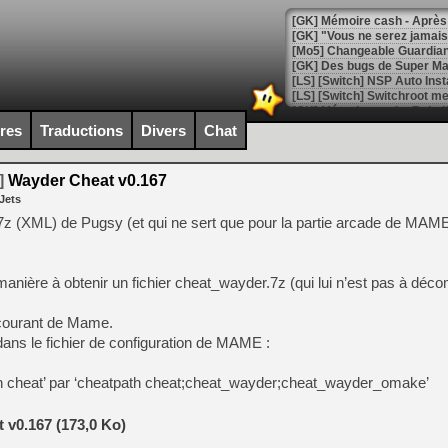
[GK] Mémoire cash - Après 
[GK] "Vous ne serez jamais
[Mo5] Changeable Guardian 
[GK] Des bugs de Super Mar
[LS] [Switch] NSP Auto Inst
ires
Traductions
Divers
Chat
[GK] La saga horrifique Am
]
Wayder Cheat v0.167
Jets
 (XML) de Pugsy (et qui ne sert que pour la partie arcade de MAME),
[GK] Le portage de Super M
[Mo5] Le jeu de course fut
[GK] Guillermo del Toro ado
nière à obtenir un fichier cheat_wayder.7z (qui lui n’est pas à déc
[LTF] Eté 2026 - Séquence 
 courant de Mame.
[GK] Mistfall Hunter : déjà 
dans le fichier de configuration de MAME :
[GK] Wo Long 2 évolue avec
[GK] Crossfire : un TPS à 100
th cheat’ par ‘cheatpath cheat;cheat_wayder;cheat_wayder_omake’
[LS] [PS5] Premiers signes 
 v0.167 (173,0 Ko)