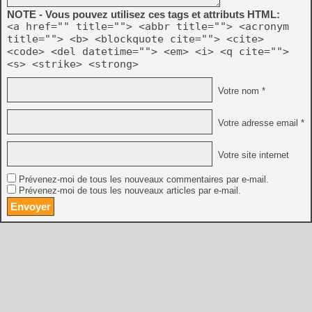
NOTE - Vous pouvez utilisez ces tags et attributs HTML:
<a href="" title=""> <abbr title=""> <acronym
title=""> <b> <blockquote cite=""> <cite>
<code> <del datetime=""> <em> <i> <q cite="">
<s> <strike> <strong>
Votre nom *
Votre adresse email *
Votre site internet
Prévenez-moi de tous les nouveaux commentaires par e-mail.
Prévenez-moi de tous les nouveaux articles par e-mail.