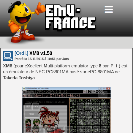
[Ordi.]
XM8 v1.50
Posté le
15/11/2015
à
10:51
par Jets
XM8
(pour e
X
cellent
M
ulti-platform emulator type
8
par ＰＩ) est
un émulateur de NEC PC8801MA basé sur ePC-8801MA de
Takeda Toshiya
.