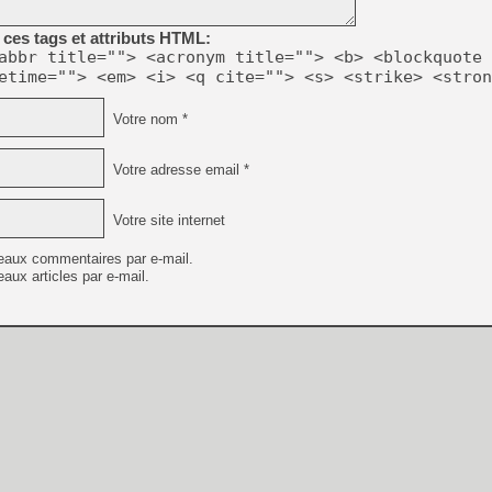
ces tags et attributs HTML:
[GK] Oubliez Crazy Taxi, S
abbr title=""> <acronym title=""> <b> <blockquote 
etime=""> <em> <i> <q cite=""> <s> <strike> <stron
[LS] [Switch] NSZ 5.0.0 es
Votre nom *
[GK] No More Room in Hell 2
[GK] Un chatbot Atelier Ryz
Votre adresse email *
[GK] Mémoire cash - Splatte
[GK] Nvidia : le prix des 
[GK] Suikoden Star Leap : 
Votre site internet
[Mo5] La mini borne d’arc
eaux commentaires par e-mail.
[GK] Pourquoi Marvel Tokon 
aux articles par e-mail.
[GK] Test : Restory : Chill
[GK] GTA 6 : Rockstar Games
[GK] Hot Wheels Infinite Rus
[GK] Mémoire cash - Secret 