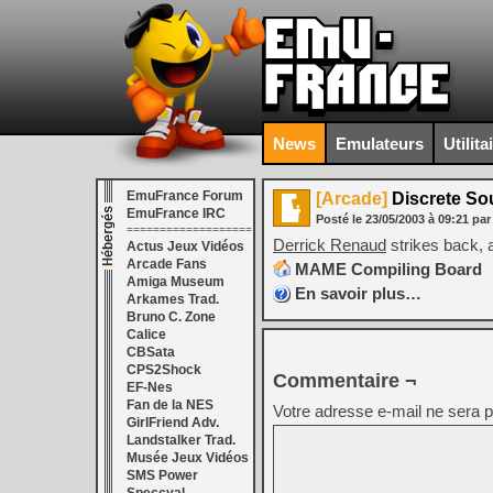
News
Emulateurs
Utilita
EmuFrance Forum
[Arcade]
Discrete So
EmuFrance IRC
Posté le
23/05/2003
à
09:21
par
===================
Derrick Renaud
strikes back, 
Actus Jeux Vidéos
Arcade Fans
MAME Compiling Board
Amiga Museum
En savoir plus…
Arkames Trad.
Bruno C. Zone
Calice
CBSata
CPS2Shock
Commentaire ¬
EF-Nes
Fan de la NES
Votre adresse e-mail ne sera p
GirlFriend Adv.
Landstalker Trad.
Musée Jeux Vidéos
SMS Power