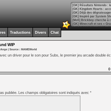
[GK] Résultats Nintendo : 
[GK] Déjà des dégraissage
[Mo5] Brickboy cherche à r
[GK] Minecraft et ses « Gra
[GK] Beast of Reincarnation
ires
Traductions
Divers
Chat
[GK] Ubisoft : fin de parti
[GK] Mémoire cash - Metroid
[GK] Dan Houser (GTA) défe
und WIP
[GK] Comment EA Sports FC
 Ange
| Source :
MAMEWorld
[GK] Crimson Moon : un Dark
[GK] Isle of Reveries : le j
avec un driver pour le son pour Subs, le premier jeu arcade double éc
[GK] Moonlighter 2 : The En
[GK] Capcom relance Monste
0
[Mo5] Deux inédits du Virtu
[GK] Le beat'em up The Walk
[GK] Endless Legend 2 : enf
as publiée.
Les champs obligatoires sont indiqués avec
*
[LS] [PS5] Le WebKit Userl