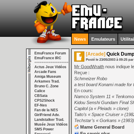
News
Emulateurs
Utilita
EmuFrance Forum
[Arcade]
Quick Dumpi
EmuFrance IRC
Posté le
23/05/2003
à
09:25
par
===================
Mr GoodWraith
nous indique l
Actus Jeux Vidéos
Arcade Fans
Reçue :
Amiga Museum
Schmeizer Robo
Arkames Trad.
a test board Konami made for 
Bruno C. Zone
En cours:
Calice
CBSata
Namco System 11 « Tenkomori
CPS2Shock
Kidou Senshi Gundam Final Sh
EF-Nes
Capitol (a « Pleiads » clone)
Fan de la NES
Taito’s « Space Cruiser » (198
GirlFriend Adv.
Landstalker Trad.
Techstar’s « Gorkans » (1983)
Musée Jeux Vidéos
Mame General Board
SMS Power
En savoir plus…