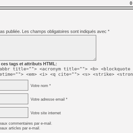
0
[Mo5] DOOM arrive en cart
[GK] Bethesda fête les 30 
[GK] Roblox : l'action en B
as publiée.
Les champs obligatoires sont indiqués avec
*
[GK] Agenda - GeForce NOW
[GK] Devolver Digital en a 
[LS] [PS5] ps5-y2jb-autolo
[GK] Pourquoi Marvel Tokon 
ces tags et attributs HTML:
[GK] Test : Restory : Chill
abbr title=""> <acronym title=""> <b> <blockquote 
[GK] GTA 6 : Rockstar Games
etime=""> <em> <i> <q cite=""> <s> <strike> <stron
[GK] Hot Wheels Infinite Rus
[GK] Mémoire cash - Secret 
[GK] Résultats Nintendo : 
Votre nom *
[GK] Dans ce jeu de platefo
Votre adresse email *
Votre site internet
eaux commentaires par e-mail.
aux articles par e-mail.