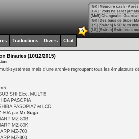
[GK] Mémoire cash - Après 
[GK] "Vous ne serez jamais
[Mo5] Changeable Guardian 
[GK] Des bugs de Super Mar
[LS] [Switch] NSP Auto Inst
ires
Traductions
Divers
Chat
[GK] La saga horrifique Am
 Binaries (10/12/2015)
 Jets
r multi-systèmes mais d’une archive regroupant tous les émulateurs d
[GK] Le portage de Super M
[Mo5] Le jeu de course fut
[GK] Guillermo del Toro ado
 m5
TSUBISHI Elec. MULTI8
[LTF] Eté 2026 - Séquence 
SHIBA PASOPIA
[GK] Mistfall Hunter : déjà 
OSHIBA PASOPIA7 et LCD
[GK] Wo Long 2 évolue avec
Z-80A par
Mr Suga
[GK] Crossfire : un TPS à 100
SHARP MZ-80B
[LS] [PS5] Premiers signes 
SHARP MZ-80K
SHARP MZ-700
SHARP MZ-800