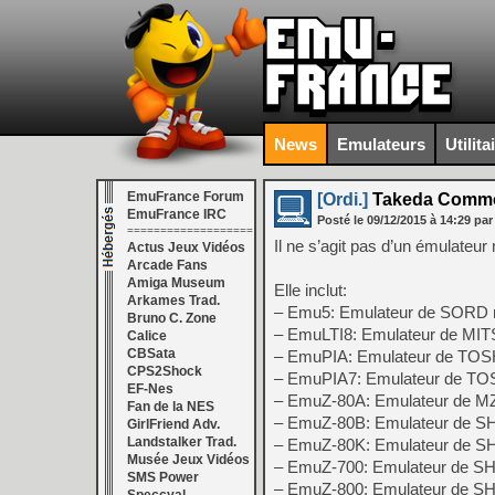
News
Emulateurs
Utilita
EmuFrance Forum
[Ordi.]
Takeda Common
EmuFrance IRC
Posté le
09/12/2015
à
14:29
par
===================
Il ne s’agit pas d’un émulateu
Actus Jeux Vidéos
Arcade Fans
Amiga Museum
Elle inclut:
Arkames Trad.
– Emu5: Emulateur de SORD
Bruno C. Zone
– EmuLTI8: Emulateur de MI
Calice
CBSata
– EmuPIA: Emulateur de TO
CPS2Shock
– EmuPIA7: Emulateur de T
EF-Nes
– EmuZ-80A: Emulateur de M
Fan de la NES
– EmuZ-80B: Emulateur de 
GirlFriend Adv.
Landstalker Trad.
– EmuZ-80K: Emulateur de 
Musée Jeux Vidéos
– EmuZ-700: Emulateur de 
SMS Power
– EmuZ-800: Emulateur de 