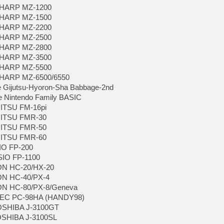
 SHARP MZ-1200
 SHARP MZ-1500
[Mo5] DOOM arrive en cart
 SHARP MZ-2200
[GK] Bethesda fête les 30 
[GK] Roblox : l'action en B
 SHARP MZ-2500
 SHARP MZ-2800
 SHARP MZ-3500
[GK] Agenda - GeForce NOW
 SHARP MZ-5500
[GK] Devolver Digital en a 
 SHARP MZ-6500/6550
e Gijutsu-Hyoron-Sha Babbage-2nd
[LS] [PS5] ps5-y2jb-autolo
e Nintendo Family BASIC
[GK] Pourquoi Marvel Tokon 
JITSU FM-16pi
[GK] Test : Restory : Chill
UJITSU FMR-30
[GK] GTA 6 : Rockstar Games
[GK] Hot Wheels Infinite Rus
UJITSU FMR-50
[GK] Mémoire cash - Secret 
UJITSU FMR-60
[GK] Résultats Nintendo : 
IO FP-200
[GK] Dans ce jeu de platefo
SIO FP-1100
SON HC-20/HX-20
ON HC-40/PX-4
SON HC-80/PX-8/Geneva
 NEC PC-98HA (HANDY98)
TOSHIBA J-3100GT
TOSHIBA J-3100SL