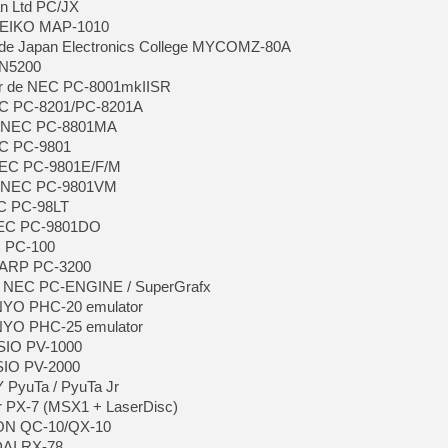
an Ltd PC/JX
 SEIKO MAP-1010
e Japan Electronics College MYCOMZ-80A
 N5200
ur de NEC PC-8001mkIISR
EC PC-8201/PC-8201A
e NEC PC-8801MA
EC PC-9801
NEC PC-9801E/F/M
e NEC PC-9801VM
EC PC-98LT
NEC PC-9801DO
C PC-100
HARP PC-3200
e NEC PC-ENGINE / SuperGrafx
NYO PHC-20 emulator
NYO PHC-25 emulator
ASIO PV-1000
SIO PV-2000
 PyuTa / PyuTa Jr
r PX-7 (MSX1 + LaserDisc)
SON QC-10/QX-10
DAI RX-78