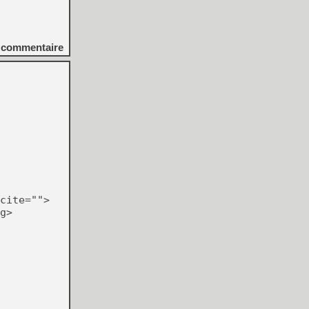
commentaire
cite="">
g>