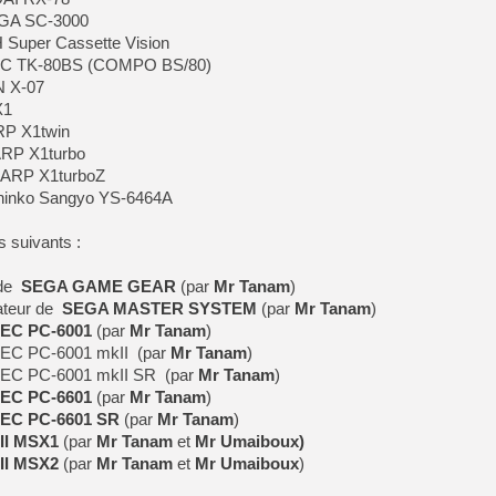
EGA SC-3000
Super Cassette Vision
NEC TK-80BS (COMPO BS/80)
N X-07
X1
RP X1twin
ARP X1turbo
HARP X1turboZ
Shinko Sangyo YS-6464A
s suivants :
 de
SEGA GAME GEAR
(par
Mr Tanam
)
teur de
SEGA MASTER SYSTEM
(par
Mr Tanam
)
EC PC-6001
(par
Mr Tanam
)
NEC PC-6001 mkII (par
Mr Tanam
)
NEC PC-6001 mkII SR (par
Mr Tanam
)
EC PC-6601
(par
Mr Tanam
)
EC PC-6601 SR
(par
Mr Tanam
)
II MSX1
(par
Mr Tanam
et
Mr Umaiboux)
II MSX2
(par
Mr Tanam
et
Mr Umaiboux
)