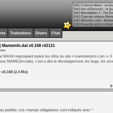
[GK] Crimson Moon : un Dark
[GK] Isle of Reveries : le j
[GK] Moonlighter 2 : The En
[GK] Capcom relance Monste
ires
Traductions
Divers
Chat
[Mo5] Deux inédits du Virtu
[GK] Le beat'em up The Walk
]
Mameinfo.dat v0.168 r42121
[GK] Endless Legend 2 : enf
 Jets
u par MASH regroupant toutes les infos du site « mametesters.com ». I
 sous MAME(Arcade), c’est a dire le développement, les bugs, les am
[LS] [PS5] Le WebKit Userl
 v0.168 (2,4 Mo)
[GK] Oubliez Crazy Taxi, S
[LS] [Switch] NSZ 5.0.0 es
0
[GK] No More Room in Hell 2
[GK] Un chatbot Atelier Ryz
[GK] Mémoire cash - Splatte
as publiée.
Les champs obligatoires sont indiqués avec
*
[GK] Nvidia : le prix des 