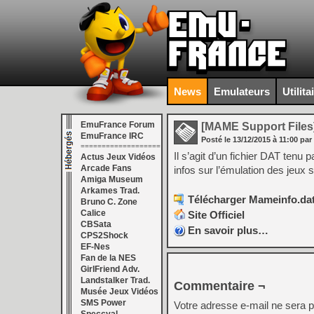
News
Emulateurs
Utilita
EmuFrance Forum
[MAME Support Files
EmuFrance IRC
Posté le
13/12/2015
à
11:00
par
===================
Il s’agit d’un fichier DAT ten
Actus Jeux Vidéos
Arcade Fans
infos sur l’émulation des jeux
Amiga Museum
Arkames Trad.
Télécharger Mameinfo.dat
Bruno C. Zone
Calice
Site Officiel
CBSata
En savoir plus…
CPS2Shock
EF-Nes
Fan de la NES
GirlFriend Adv.
Landstalker Trad.
Commentaire ¬
Musée Jeux Vidéos
SMS Power
Votre adresse e-mail ne sera p