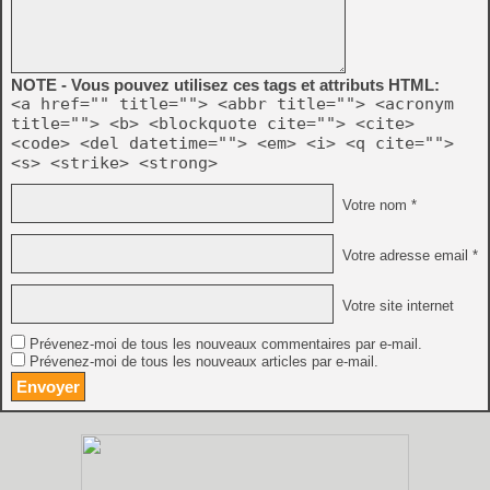
NOTE - Vous pouvez utilisez ces tags et attributs HTML:
<a href="" title=""> <abbr title=""> <acronym
title=""> <b> <blockquote cite=""> <cite>
<code> <del datetime=""> <em> <i> <q cite="">
<s> <strike> <strong>
Votre nom *
Votre adresse email *
Votre site internet
Prévenez-moi de tous les nouveaux commentaires par e-mail.
Prévenez-moi de tous les nouveaux articles par e-mail.